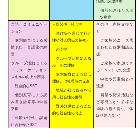
活動、調理体験
・個別化されたスポ
ーツ療育
言語・コミュニケー
人間関係・社会性
その他 家族支援な
ション
ど
・遊び等を通じて社会
・個別療育による感
性や対人関係の芽生え
・ご家族のニーズ居
情表出、言語化の練
合わせた個別相談支
の支援
習
援
・グループ活動による
・グループ活動による
・ご家族で参加でき
ルールの理解
コミュニケーション
るイベントでの交流
・個別療育による自己
スキルの向上や獲得
・学校や児童館との
理解、他社理解の促進
・総合的な
SST
連携
・地域の社会資源を活
・個別療育による読
・農業や野外活動な
用し社会性の獲得
み書き計算等の学習
ど専門的かつ多様な
・野外活動による総合
支援
経験の場の提供（体
的な社会性の向上
験格差の是正）
・年齢や特性、課題
に合わせた
SST