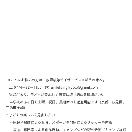
＊こんなお悩みの方は 放課後等デイサービスきぼうの木へ。
TEL 0774ー32ー1150 ✉️ smileliving.kyoto@gmail.com
⬜︎ 送迎があり、子どもが安心して療育に取り組める環境がいい
→学校のある日も土曜、祝日、長期休みも送迎可能です（京都市伏見区、
宇治市全域）
⬜︎ 子どもの楽しみを見出したい
→家庭科教諭による食育、スポーツ専門家によるサッカーや体操
書道、専門家による創作活動、キャンプなどの野外活動（キャンプ施設