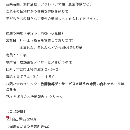
音楽活動、創作活動、アウトドア体験、農業体験など。
これらの個別的かつ多様な体験を通じて
子どもたちの新たな可能性の発掘にも力を入れております。
送迎も実施（宇治市、京都市伏見区）
営業日：月〜土（祝日も営業しております）
＊夏休み、冬休みなどの長期休暇も営業中
定員：１０名
事所名：放課後等デイサービスきぼうの木
住所：宇治市木幡赤塚３２−５−２
電話：０７７４−３２−１１５０
お問い合わせリンク：
放課後等デイサービスきぼうの木問い合わせメール
は
こちら
FB：
きぼうの木活動報告
←クリック
【自己評価】
自己評価
(2MB)
【保護者からの事業所評価】