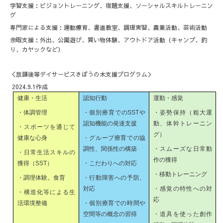
学習支援：ビジョントレーニング、宿題支援、ソーシャルスキルトレーニン
グ
専門家による支援：運動療育、書道教室、調理実習、農業活動、芸術活動
余暇支援：外出、公園遊び、買い物体験、アウトドア活動（キャンプ、釣
り、カヤックなど）
＜放課後等デイサービスきぼうの木支援プログラム＞
2024.9.1作成
健康・生活
認知行動
運動・感覚
・体調管理
・個別療育での
SST
や
・姿勢保持（粗大運
認知機能の発達支援
動、体幹トレーニン
・スポーツを通じて
グ）
健康な心身
・グループ療育での協
調性、関係性の構築
・スムーズな日常動
・日常生活スキルの
作の獲得
獲得（
SST
）
・こだわりへの対応
・移動トレーニング
・調理体験。食育
・行動障害への予防、
対応
・感覚の特性への対
・構造化等による生
応
活環境整備
・個別療育での時間や
空間等の概念の習得
・道具を使った創作