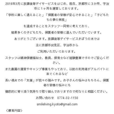
2016年3月に放課後等デイサービスをはじめ、現在、京都市に３か所、宇治
市に１ヶ所を運営しております。
「学校に楽しく通えること」「保護者の皆様が安心できること」「子どもた
ちの夢の実現」
を達成することをスタッフ一同常に考えており、
結果多くの子どもたち、保護者の皆様に選んでいただいています。
ありがとうございます。放課後等デイサービスきぼうの木では
主に京都市伏見区、宇治市から
ご利用いただいております。
スタッフは精神保健福祉士、教員、保育士など経験豊富ですのでご安心くだ
さい。
また農園の運営やキャンプ事業もやっており、以前の利用者がアルバイトに
来てくれるなど
長い視点での「支援」が我々の強みです。お子さんの悩みはもちろん、保護
者の皆様の悩みにも
徹底的に寄り添う気持ちで取り組んでおりますので何なりと相談ください。
お問い合わせ 0774-32-1150
smileliving.kyoto@gmail.com
＜療育内容＞